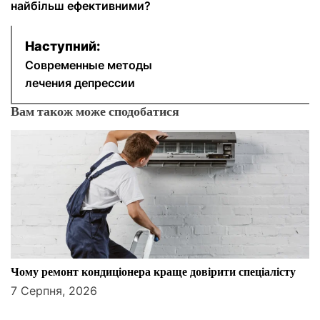
найбільш ефективними?
в
Наступний:
і
Современные методы
г
лечения депрессии
а
Вам також може сподобатися
ц
і
я
з
а
Чому ремонт кондиціонера краще довірити спеціалісту
7 Серпня, 2026
п