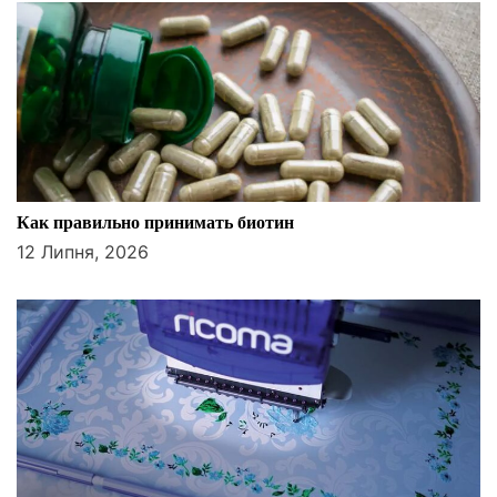
и
с
і
в
Как правильно принимать биотин
12 Липня, 2026