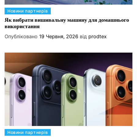
К
Новини партнерів
а
Як вибрати вишивальну машину для домашнього
використання
т
е
Опубліковано
19 Червня, 2026
від
prodtex
г
о
р
і
ї
К
Новини партнерів