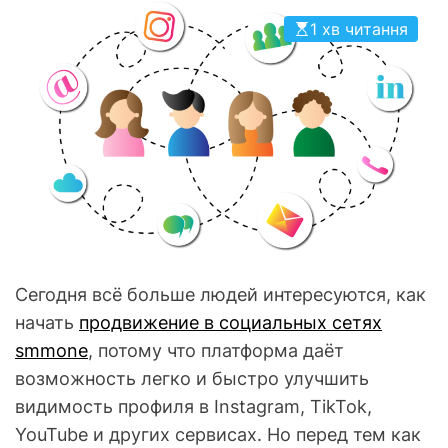
О
1 хв читання
Р
О
В
О
Г
О
Р
Е
Ж
И
М
У
Сегодня всё больше людей интересуются, как
начать
продвижение в социальных сетях
smmone
, потому что платформа даёт
возможность легко и быстро улучшить
видимость профиля в Instagram, TikTok,
YouTube и других сервисах. Но перед тем как