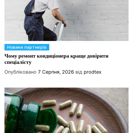
К
Новини партнерів
а
Чому ремонт кондиціонера краще довірити
спеціалісту
т
е
Опубліковано
7 Серпня, 2026
від
prodtex
г
о
р
і
ї