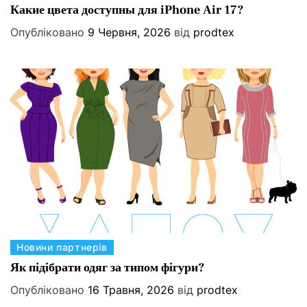
а
Какие цвета доступны для iPhone Air 17?
т
Опубліковано
9 Червня, 2026
від
prodtex
е
г
о
р
і
ї
К
Новини партнерів
а
Як підібрати одяг за типом фігури?
т
Опубліковано
16 Травня, 2026
від
prodtex
е