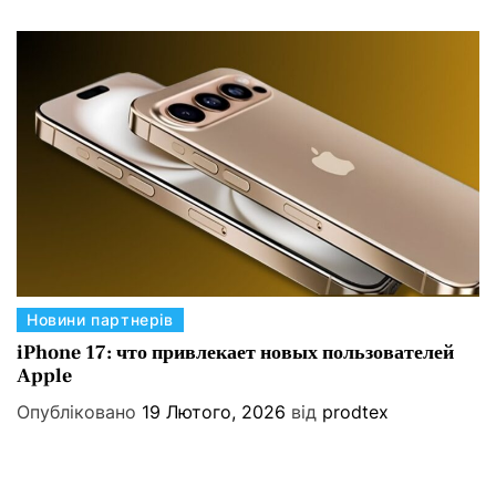
г
о
р
і
ї
К
Новини партнерів
а
iPhone 17: что привлекает новых пользователей
Apple
т
е
Опубліковано
19 Лютого, 2026
від
prodtex
г
о
р