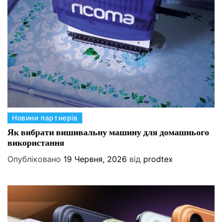
р
і
ї
К
Новини партнерів
а
Як вибрати вишивальну машину для домашнього
використання
т
е
Опубліковано
19 Червня, 2026
від
prodtex
г
о
р
і
ї