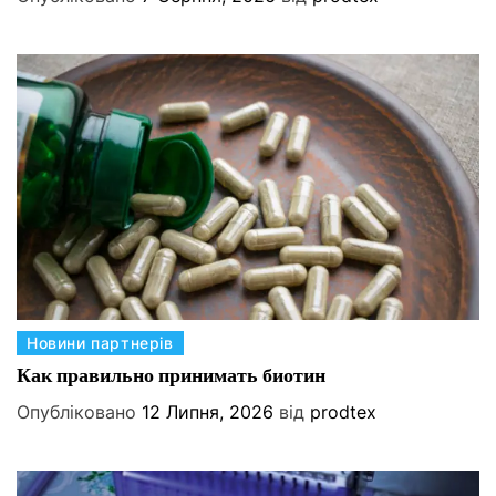
г
о
р
і
ї
К
Новини партнерів
а
Как правильно принимать биотин
т
Опубліковано
12 Липня, 2026
від
prodtex
е
г
о