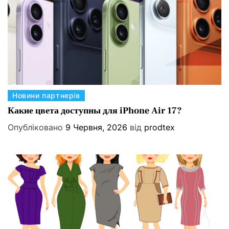
К
Новини партнерів
а
Какие цвета доступны для iPhone Air 17?
т
Опубліковано
9 Червня, 2026
від
prodtex
е
г
о
р
і
ї