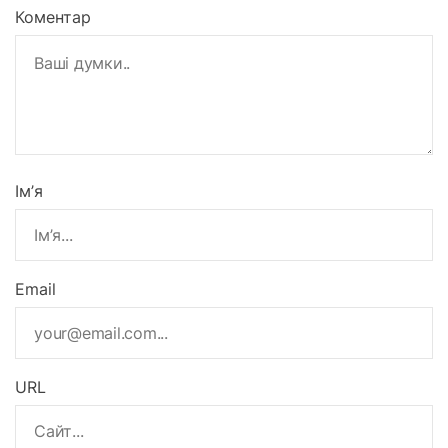
Коментар
Ім’я
Email
URL