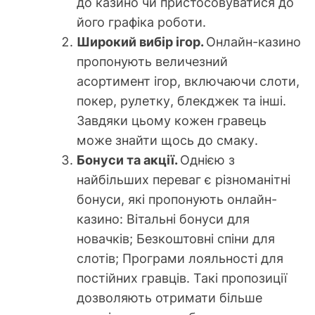
до казино чи пристосовуватися до
його графіка роботи.
Широкий вибір ігор.
Онлайн-казино
пропонують величезний
асортимент ігор, включаючи слоти,
покер, рулетку, блекджек та інші.
Завдяки цьому кожен гравець
може знайти щось до смаку.
Бонуси та акції.
Однією з
найбільших переваг є різноманітні
бонуси, які пропонують онлайн-
казино: Вітальні бонуси для
новачків; Безкоштовні спіни для
слотів; Програми лояльності для
постійних гравців. Такі пропозиції
дозволяють отримати більше