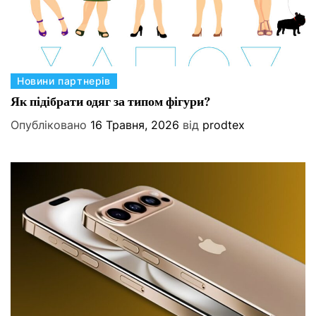
К
Новини партнерів
а
Як підібрати одяг за типом фігури?
т
Опубліковано
16 Травня, 2026
від
prodtex
е
г
о
р
і
ї