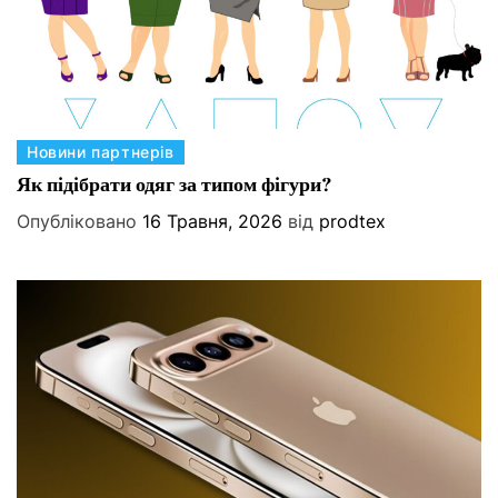
К
Новини партнерів
а
Як підібрати одяг за типом фігури?
т
Опубліковано
16 Травня, 2026
від
prodtex
е
г
о
р
і
ї