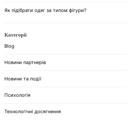
д
е
о
Як підібрати одяг за типом фігури?
н
м
н
а
я
ш
е
Категорії
н
н
ь
Blog
е
о
р
ї
г
Новини партнерів
б
і
і
ї
Новини та події
б
л
Психологія
і
о
т
Технологічні досягнення
е
к