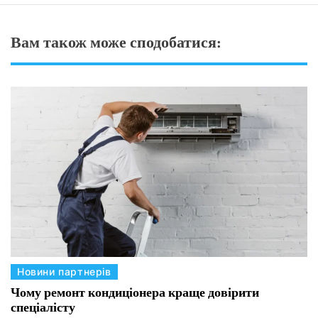
и
:
Вам також може сподобатися:
с
т
р
а
т
е
г
і
ї
с
о
р
т
у
К
Новини партнерів
в
а
Чому ремонт кондиціонера краще довірити
а
спеціалісту
т