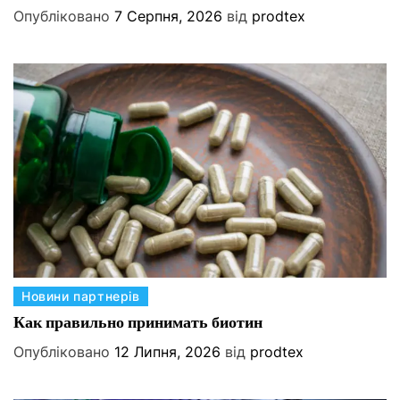
н
е
Опубліковано
7 Серпня, 2026
від
prodtex
н
г
я
о
,
р
з
і
б
ї
е
р
і
г
а
н
н
К
Новини партнерів
я
а
т
Как правильно принимать биотин
т
а
Опубліковано
12 Липня, 2026
від
prodtex
е
с
г
т