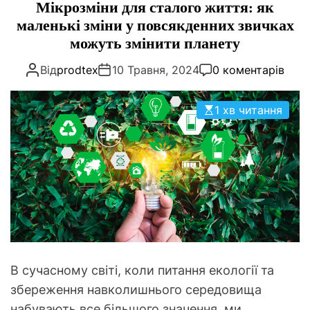
а
Мікрозміни для сталого життя: як
О
т
маленькі зміни у повсякденних звичках
Р
О
е
можуть змінити планету
В
г
О
Від
prodtex
10 Травня, 2024
0 коментарів
о
Г
О
р
Р
і
1 хв читання
Е
Ж
ї
И
М
У
В сучасному світі, коли питання екології та
збереження навколишнього середовища
набувають все більшого значення, ми