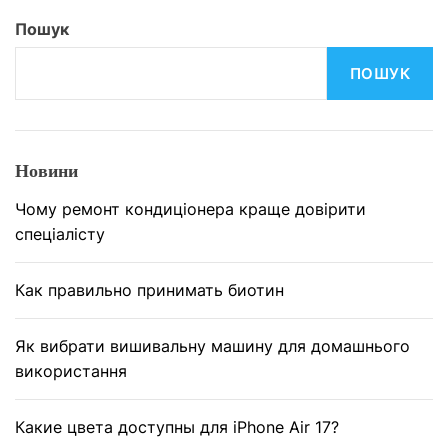
р
я
ь
-
Пошук
я
з
к
к
м
ПОШУК
л
о
і
а
с
н
с
т
и
з
і
т
Новини
о
с
и
р
н
Чому ремонт кондиціонера краще довірити
п
г
у
спеціалісту
л
а
т
а
н
а
Как правильно принимать биотин
н
і
п
е
з
і
т
Як вибрати вишивальну машину для домашнього
а
д
у
використання
ц
в
і
и
Какие цвета доступны для iPhone Air 17?
ї
щ