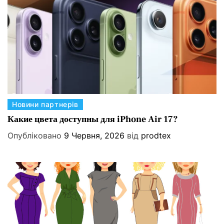
ї
т
е
р
а
т
у
р
н
К
Новини партнерів
о
а
Какие цвета доступны для iPhone Air 17?
г
т
о
Опубліковано
9 Червня, 2026
від
prodtex
е
к
г
у
о
т
р
о
і
ч
ї
к
а