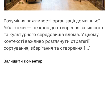
п
д
о
е
р
н
а
Розуміння важливості організації домашньої
н
д
бібліотеки — це крок до створення затишного
и
и
х
та культурного середовища вдома. У цьому
д
з
контексті важливо розглянути стратегії
л
в
сортування, зберігання та створення […]
я
и
п
ч
д
Залишити коментар
о
к
о
л
а
М
і
х
а
п
м
й
ш
о
с
е
ж
т
н
у
е
н
т