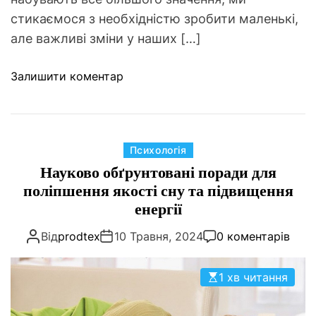
стикаємося з необхідністю зробити маленькі,
але важливі зміни у наших […]
д
Залишити коментар
о
М
і
к
К
Психологія
р
а
Науково обґрунтовані поради для
о
т
поліпшення якості сну та підвищення
з
е
енергії
м
г
і
Від
prodtex
10 Травня, 2024
0 коментарів
о
н
р
и
і
1 хв читання
д
ї
л