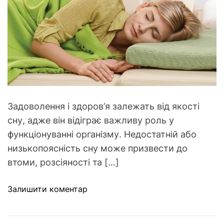
я
с
т
а
л
о
г
о
ж
Задоволення і здоров’я залежать від якості
и
сну, адже він відіграє важливу роль у
т
функціонуванні організму. Недостатній або
т
низькопоясність сну може призвести до
я
втоми, розсіяності та […]
:
я
д
Залишити коментар
к
о
м
Н
а