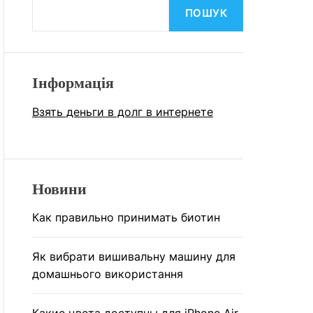
У
А
ПОШУК
В
Ч
А
К
Т
О
И
Л
Ь
Інформація
О
Р
О
Взять деньги в долг в интернете
В
О
Г
О
Р
Е
Новини
Ж
И
Как правильно принимать биотин
М
У
Як вибрати вишивальну машину для
домашнього використання