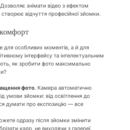
. Дозволяє знімати відео з ефектом
 створює відчуття професійної зйомки.
 комфорт
е для особливих моментів, а й для
їтивному інтерфейсу та інтелектуальним
іють, як зробити фото максимально
ки?
ращення фото
. Камера автоматично
д умови зйомки: від освітлення до
ся думати про експозицію — все
можете одразу після зйомки змінити
брізати кадр, не виходячи з галереї.