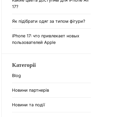
Какие цвета доступны для iPhone Air
17?
Як підібрати одяг за типом фігури?
iPhone 17: что привлекает новых
пользователей Apple
Категорії
Blog
Новини партнерів
Новини та події