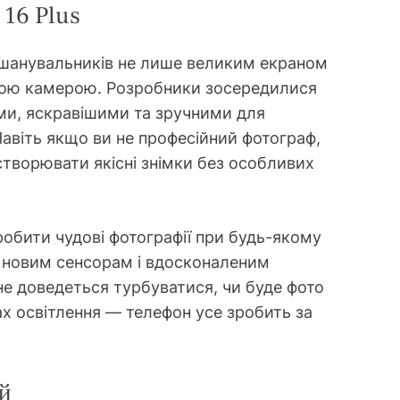
 16 Plus
х шанувальників не лише великим екраном
ною камерою. Розробники зосередилися
ми, яскравішими та зручними для
Навіть якщо ви не професійний фотограф,
творювати якісні знімки без особливих
робити чудові фотографії при будь-якому
и новим сенсорам і вдосконаленим
е доведеться турбуватися, чи буде фото
ах освітлення — телефон усе зробить за
й