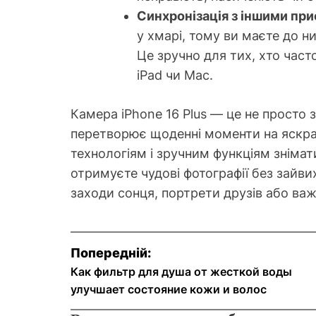
Синхронізація з іншими пр
у хмарі, тому ви маєте до н
Це зручно для тих, хто част
iPad чи Mac.
Камера iPhone 16 Plus — це не просто 
перетворює щоденні моменти на яскрав
технологіям і зручним функціям знімат
отримуєте чудові фотографії без зайвих
заходи сонця, портрети друзів або ва
Н
Попередній:
а
Как фильтр для душа от жесткой воды
улучшает состояние кожи и волос
в