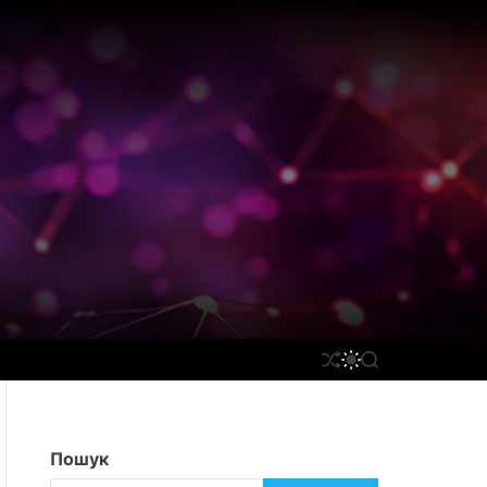
П
П
П
Е
Е
О
Р
Р
Ш
Е
Е
У
Т
М
К
А
И
Пошук
С
К