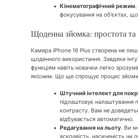
Кінематографічний режим
фокусування на об’єктах, що
Щоденна зйомка: простота та
Камера iPhone 16 Plus створена не лиш
щоденного використання. Завдяки інту
функціям навіть новачки легко зрозум
якісним. Що ще спрощує процес зйом
Штучний інтелект для пок
підлаштовує налаштування пі
контрасту. Вам не доведеть
відбувається автоматично.
Редагування на льоту
. Ви 
яскравість, насиченість чи о