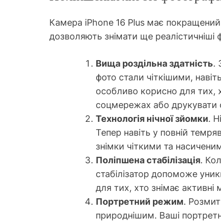
Камера iPhone 16 Plus має покращений 
дозволяють знімати ще реалістичніші 
Вища роздільна здатність
.
фото стали чіткішими, наві
особливо корисно для тих, 
соцмережах або друкувати ф
Технологія нічної зйомки
. 
Тепер навіть у повній темря
знімки чіткими та насичени
Поліпшена стабілізація
. Ко
стабілізатор допоможе уник
для тих, хто знімає активні 
Портретний режим
. Розмит
природнішим. Ваші портретн