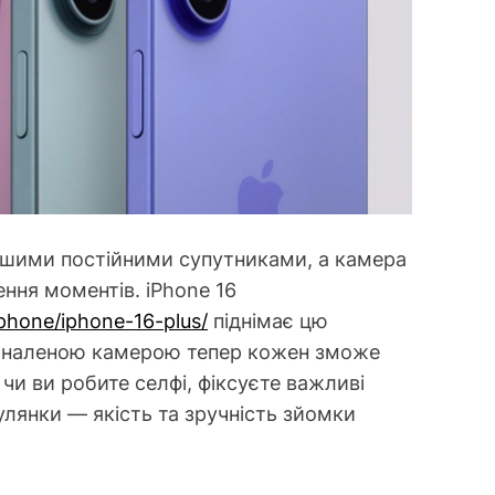
ашими постійними супутниками, а камера
ння моментів. iPhone 16
iphone/iphone-16-plus/
піднімає цю
сконаленою камерою тепер кожен зможе
чи ви робите селфі, фіксуєте важливі
гулянки — якість та зручність зйомки