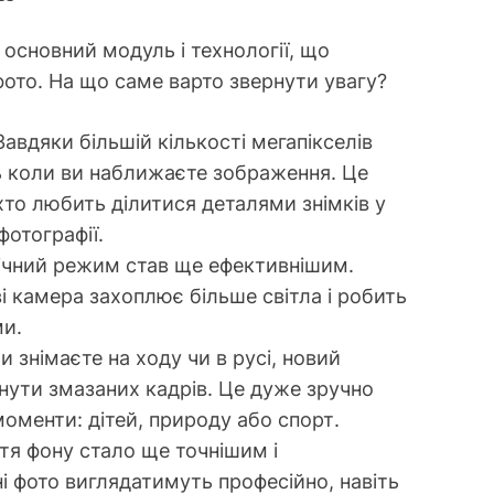
основний модуль і технології, що
фото. На що саме варто звернути увагу?
 Завдяки більшій кількості мегапікселів
ть коли ви наближаєте зображення. Це
хто любить ділитися деталями знімків у
отографії.
Нічний режим став ще ефективнішим.
ві камера захоплює більше світла і робить
ми.
ли знімаєте на ходу чи в русі, новий
нути змазаних кадрів. Це дуже зручно
моменти: дітей, природу або спорт.
тя фону стало ще точнішим і
і фото виглядатимуть професійно, навіть