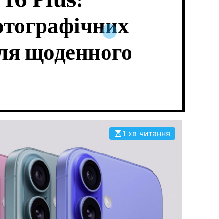
16 Plus:
тографічних
ля щоденного
1 хв читання