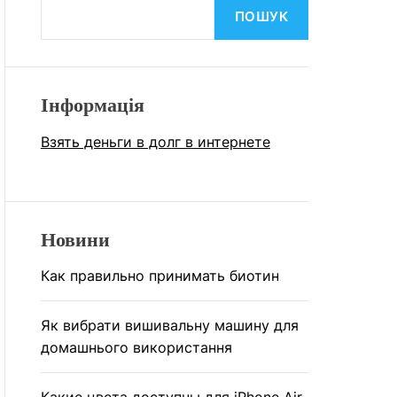
У
А
ПОШУК
В
Ч
А
К
Т
О
И
Л
Ь
Інформація
О
Р
О
Взять деньги в долг в интернете
В
О
Г
О
Р
Е
Новини
Ж
И
Как правильно принимать биотин
М
У
Як вибрати вишивальну машину для
домашнього використання