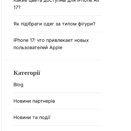
Какие цвета доступны для iPhone Air
17?
Як підібрати одяг за типом фігури?
iPhone 17: что привлекает новых
пользователей Apple
Категорії
Blog
Новини партнерів
Новини та події