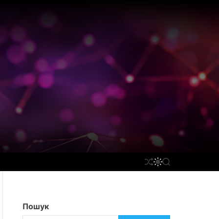
П
П
П
Е
Е
О
Р
Р
Ш
Е
Е
У
Т
М
К
А
И
Пошук
С
К