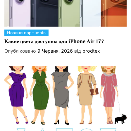
К
Новини партнерів
а
Какие цвета доступны для iPhone Air 17?
т
Опубліковано
9 Червня, 2026
від
prodtex
е
г
о
р
і
ї