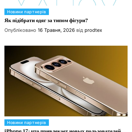
К
Новини партнерів
а
Як підібрати одяг за типом фігури?
т
Опубліковано
16 Травня, 2026
від
prodtex
е
г
о
р
і
ї
К
Новини партнерів
а
iPhone 17: что привлекает новых пользователей