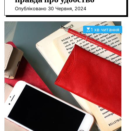
О
Опубліковано
30 Червня, 2024
Р
О
В
О
1 хв читання
Г
О
Р
Е
Ж
И
М
У