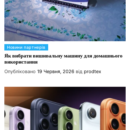
К
Новини партнерів
а
Як вибрати вишивальну машину для домашнього
використання
т
е
Опубліковано
19 Червня, 2026
від
prodtex
г
о
р
і
ї