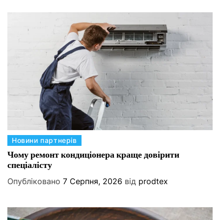
К
Новини партнерів
а
Чому ремонт кондиціонера краще довірити
спеціалісту
т
е
Опубліковано
7 Серпня, 2026
від
prodtex
г
о
р