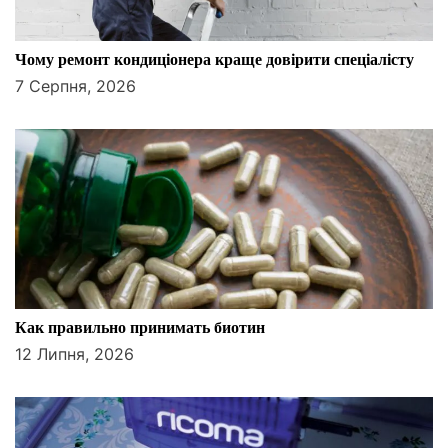
а
п
Чому ремонт кондиціонера краще довірити спеціалісту
и
7 Серпня, 2026
с
і
в
Как правильно принимать биотин
12 Липня, 2026