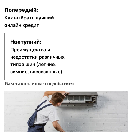
Н
Попередній:
а
Как выбрать лучший
онлайн кредит
в
Наступний:
і
Преимущества и
г
недостатки различных
типов шин (летние,
а
зимние, всесезонные)
ц
Вам також може сподобатися
і
я
з